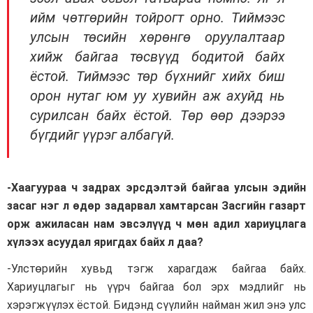
ийм чөтгөрийн тойрогт орно. Тиймээс
улсын төсийн хөрөнгө оруулалтаар
хийж байгаа төсвүүд бодитой байх
ёстой. Тиймээс төр бүхнийг хийх биш
орон нутаг юм уу хувийн аж ахуйд нь
сурилсан байх ёстой. Төр өөр дээрээ
бүгдийг үүрэг албагүй.
-Хаагуураа ч задрах эрсдэлтэй байгаа улсын эдийн
засаг нэг л өдөр задарвал хамтарсан Засгийн газарт
орж ажиласан нам эвсэлүүд ч мөн адил хариуцлага
хүлээх асуудал яригдах байх л даа?
-Улстөрийн хувьд тэгж харагдаж байгаа байх.
Хариуцлагыг нь үүрч байгаа бол эрх мэдлийг нь
хэрэгжүүлэх ёстой. Бидэнд сүүлийн найман жил энэ улс