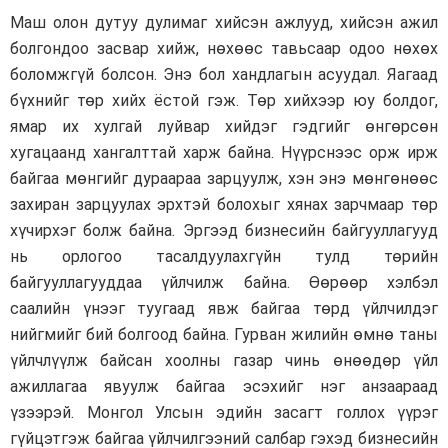
Маш олон дутуу дулимаг хийсэн ажлууд, хийсэн ажил
болгондоо засвар хийж, нөхөөс тавьсаар одоо нөхөх
боломжгүй болсон. Энэ бол хандлагын асуудал. Яагаад
бүхнийг төр хийх ёстой гэж. Төр хийхээр юу болдог,
ямар их хулгай луйвар хийдэг гэдгийг өнгөрсөн
хугацаанд хангалттай харж байна. Нүүрснээс орж ирж
байгаа мөнгийг дураараа зарцуулж, хэн энэ мөнгөнөөс
захиран зарцуулах эрхтэй болохыг хянах зарчмаар төр
хүчирхэг болж байна. Эргээд бизнесийн байгууллагууд
нь орлогоо тасалдуулахгүйн тулд төрийн
байгууллагууддаа үйлчилж байна. Өөрөөр хэлбэл
саалийн үнээг туугаад явж байгаа төрд үйлчилдэг
нийгмийг бий болгоод байна. Гурван жилийн өмнө таны
үйлчлүүлж байсан хоолны газар чинь өнөөдөр үйл
ажиллагаа явуулж байгаа эсэхийг нэг анзаараад
үзээрэй. Монгол Улсын эдийн засагт голлох үүрэг
гүйцэтгэж байгаа үйлчилгээний салбар гэхэд бизнесийн