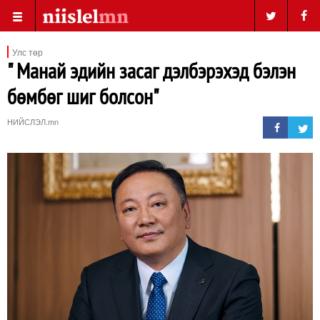
Улс төр
" Манай эдийн засаг дэлбэрэхэд бэлэн
бөмбөг шиг болсон"
НИЙСЛЭЛ.mn