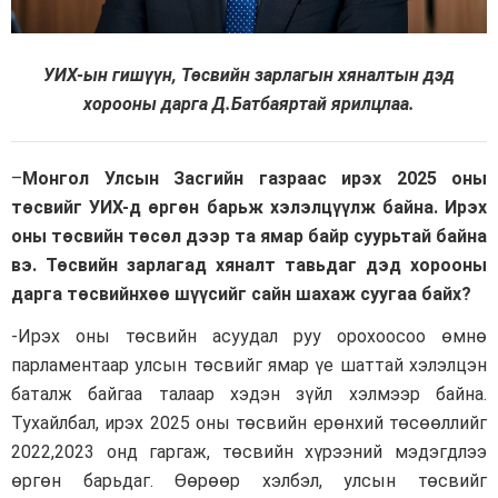
УИХ-ын гишүүн, Төсвийн зарлагын хяналтын дэд
хорооны дарга Д.Батбаяртай ярилцлаа.
–
Монгол Улсын Засгийн газраас ирэх 2025 оны
төсвийг УИХ-д өргөн барьж хэлэлцүүлж байна. Ирэх
оны төсвийн төсөл дээр та ямар байр суурьтай байна
вэ. Төсвийн зарлагад хяналт тавьдаг дэд хорооны
дарга төсвийнхөө шүүсийг сайн шахаж суугаа байх?
-Ирэх оны төсвийн асуудал руу орохоосоо өмнө
парламентаар улсын төсвийг ямар үе шаттай хэлэлцэн
баталж байгаа талаар хэдэн зүйл хэлмээр байна.
Тухайлбал, ирэх 2025 оны төсвийн ерөнхий төсөөллийг
2022,2023 онд гаргаж, төсвийн хүрээний мэдэгдлээ
өргөн барьдаг. Өөрөөр хэлбэл, улсын төсвийг