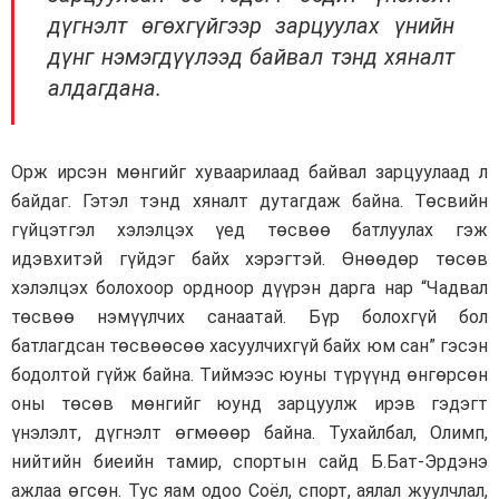
дүгнэлт өгөхгүйгээр зарцуулах үнийн
дүнг нэмэгдүүлээд байвал тэнд хяналт
алдагдана.
Орж ирсэн мөнгийг хуваарилаад байвал зарцуулаад л
байдаг. Гэтэл тэнд хяналт дутагдаж байна. Төсвийн
гүйцэтгэл хэлэлцэх үед төсвөө батлуулах гэж
идэвхитэй гүйдэг байх хэрэгтэй. Өнөөдөр төсөв
хэлэлцэх болохоор ордноор дүүрэн дарга нар “Чадвал
төсвөө нэмүүлчих санаатай. Бүр болохгүй бол
батлагдсан төсвөөсөө хасуулчихгүй байх юм сан” гэсэн
бодолтой гүйж байна. Тиймээс юуны түрүүнд өнгөрсөн
оны төсөв мөнгийг юунд зарцуулж ирэв гэдэгт
үнэлэлт, дүгнэлт өгмөөөр байна. Тухайлбал, Олимп,
нийтийн биеийн тамир, спортын сайд Б.Бат-Эрдэнэ
ажлаа өгсөн. Тус яам одоо Соёл, спорт, аялал жуулчлал,