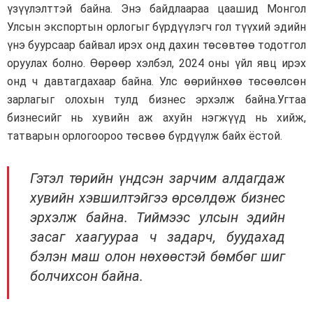
үзүүлэлттэй байна. Энэ байдлаараа цаашид Монгол
Улсын экспортын орлогыг бүрдүүлэгч гол түүхий эдийн
үнэ буурсаар байвал ирэх онд дахин төсөвтөө тодотгол
оруулах болно. Өөрөөр хэлбэл, 2024 оны үйл явц ирэх
онд ч давтагдахаар байна. Улс өөрийнхөө төсөөлсөн
зарлагыг олохын тулд бизнес эрхэлж байна.Угтаа
бизнесийг нь хувийн аж ахуйн нэгжүүд нь хийж,
татварын орлогоороо төсвөө бүрдүүлж байх ёстой.
Гэтэл төрийн үндсэн зарчим алдагдаж
хувийн хэвшилтэйгээ өрсөлдөж бизнес
эрхэлж байна. Тиймээс улсын эдийн
засаг хаагуураа ч задарч, буудахад
бэлэн маш олон нөхөөстэй бөмбөг шиг
болчихсон байна.