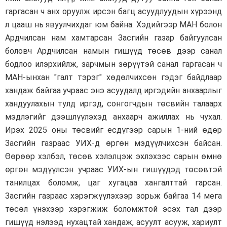
гаргасан ч анх оруулж ирсэн багц асуудлуудын хүрээнд
л цааш нь явуулчихдаг юм байна. Хэдийгээр МАН болон
Ардчилсан нам хамтарсан Засгийн газар байгуулсан
боловч Ардчилсан намын гишүүд төсөв дээр санал
бодлоо илэрхийлж, зарчмын зөрүүтэй санал гаргасан ч
МАН-ынхан "галт тэрэг" хөдөлчихсөн гэдэг байдлаар
хандаж байгаа учраас энэ асуудалд иргэдийн анхаарлыг
хандуулахын тулд иргэд, сонгогчдын төсвийн талаарх
мэдлэгийг дээшлүүлэхэд анхаарч ажиллах нь чухал.
Ирэх 2025 оны төсвийг есдүгээр сарын 1-ний өдөр
Засгийн газраас УИХ-д өргөн мэдүүлчихсэн байсан.
Өөрөөр хэлбэл, төсөв хэлэлцэж эхлэхээс сарын өмнө
өргөн мэдүүлсэн учраас УИХ-ын гишүүдэд төсөвтэй
танилцах боломж, цаг хугацаа хангалттай гарсан.
Засгийн газраас хэрэгжүүлэхээр зорьж байгаа 14 мега
төсөл үнэхээр хэрэгжиж боломжтой эсэх тал дээр
гишүүд нэлээд нухацтай хандаж, асуулт асууж, хариулт