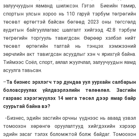
залуучуудын яаманд шилжсэн. Гэтэл Биеийн тамир,
спортын улсын хороо нь 110 гаруй тэрбум төгрөгийн
төсөвт өртөгтэй байсан бөгөөд 2023 оны төгсгөлд
аудитын байгууллагаас шалгалт хийгээд 42.8 тэрбум
төгрөгийн торгууль тавигдсан. Өөрөөр хэлбэл нийт
төсөвт өртөгийн талтай нь тэнцэх хэмжээний
зөрчлийн акт тавигдсан асуудлыг хэн ч ярихгүй байна.
Тиймээс Соёл, спорт, аялал жуулчлал, залуучуудын яамд
асуулга тавьсан.
–
Та бизнес эрхлэгч тэр дундаа уул уурхайн салбарын
боловсруулах үйлдвэрлэлийн төлөөлөл. Засгийн
газраас хэрэгжүүлэх 14 мега төсөл дээр ямар байр
суурьтай байна вэ?
-Бизнес, эдийн засгийн орчны үүднээс нь аваад үзвэл
томоохон хөрөнгө оруулалтууд хийгдэхийн хэрээр
эдийн засаг тэлэх боломжтой болж байдаг. Томоохон