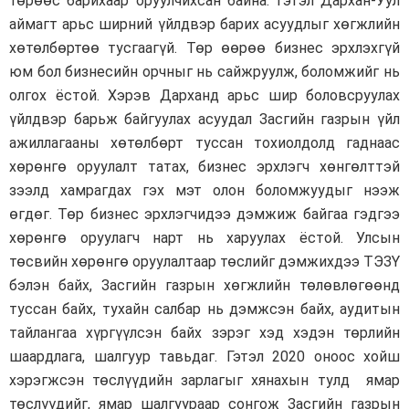
төрөөс барихаар оруулчихсан байна. Гэтэл Дархан-Уул
аймагт арьс ширний үйлдвэр барих асуудлыг хөгжлийн
хөтөлбөртөө тусгаагүй. Төр өөрөө бизнес эрхлэхгүй
юм бол бизнесийн орчныг нь сайжруулж, боломжийг нь
олгох ёстой. Хэрэв Дарханд арьс шир боловсруулах
үйлдвэр барьж байгуулах асуудал Засгийн газрын үйл
ажиллагааны хөтөлбөрт туссан тохиолдолд гаднаас
хөрөнгө оруулалт татах, бизнес эрхлэгч хөнгөлттэй
зээлд хамрагдах гэх мэт олон боломжуудыг нээж
өгдөг. Төр бизнес эрхлэгчидээ дэмжиж байгаа гэдгээ
хөрөнгө оруулагч нарт нь харуулах ёстой. Улсын
төсвийн хөрөнгө оруулалтаар төслийг дэмжихдээ ТЭЗҮ
бэлэн байх, Засгийн газрын хөгжлийн төлөвлөгөөнд
туссан байх, тухайн салбар нь дэмжсэн байх, аудитын
тайлангаа хүргүүлсэн байх зэрэг хэд хэдэн төрлийн
шаардлага, шалгуур тавьдаг. Гэтэл 2020 оноос хойш
хэрэгжсэн төслүүдийн зарлагыг хянахын тулд ямар
төслүүдийг, ямар шалгуураар сонгож Засгийн газрын