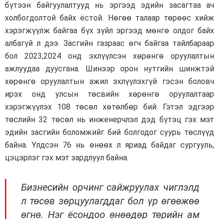
бүтээн байгуулалтууд нь эргээд эдийн засагтаа ач
холбогдолтой байх ёстой. Нөгөө талаар төрөөс хийж
хэрэгжүүлж байгаа бүх зүйл эргээд мөнгө олдог байх
албагүй л дээ. Засгийн газраас өгч байгаа тайлбараар
бол 2023,2024 онд эхлүүлсэн хөрөнгө оруулалтын
ажлуудаа дуусгана. Шинээр орон нутгийн шинжтэй
хөрөнгө оруулалтын ажил эхлүүлэхгүй гэсэн боловч
ирэх онд улсын төсвийн хөрөнгө оруулалтаар
хэрэгжүүлэх 108 төсөл хөтөлбөр бий. Гэтэл эдгээр
төслийн 32 төсөл нь инженерчлэл дэд бүтэц гэх мэт
эдийн засгийн боломжийг бий болгодог суурь төслүүд
байна. Үлдсэн 76 нь өнөөх л яриад байдаг сургууль,
цэцэрлэг гэх мэт зардлуул байна.
Бизнесийн орчинг сайжруулах чиглэлд
л төсөв зөрцуулагддаг бол үр өгөөжөө
өгнө. Нэг ёсондоо өнөөдөр төрийн ам