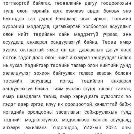
тогтвортой байлгах, төсөөллийн дагуу тооцоолохын
тулд олон төрлийн арга хэмжээ авдаг боловч энэ
бүхэндээ гар дүрэх байдлаар явж ирлээ. Төсвийн
хүрээний мэдэгдэл, цагалбартай холбоотой асуудлыг
олон нийт төдийлэн сайн мэддэггүй учраас, энэ
асуудалд анхаарал хандуулахгүй байна. Төсөв ямар
хүрээ, хязгаартай, ямар он цаг дарааллын дагуу явах
ёстой гэдэг дээр олон нийт анхаарал хандуулдаг болох
нь чухал. Хэдийгээр төсвийн талаар олон нийтийн дунд
хэлэлцүүлэг зохион байгуулах талаар заасан боловч
төсвийн асуудалд иргэд төдийлэн анхаарал
хандуулахгүй байна. Тийм учраас юунд хяналт тавьж,
ямар шаардлага тавих, ямар хариуцлага хүлээлгэх вэ
гэдэг дээр иргэд илүү их оролцоотой, хяналттай байж
иргэдийн оролцооны засаглалыг сайжруулахын тулд
тэднийг мэдлэгжүүлэх, мэдээллээр хангах асуудалд
анхаарч ажиллана. Үндсэндээ, УИХ-ын 2024 оны