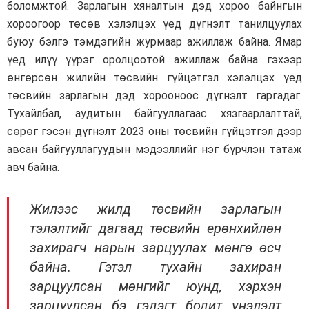
боломжтой. Зарлагын хяналтын дэд хороо байнгын
хороогоор төсөв хэлэлцэх үед дүгнэлт танилцуулах
буюу бэлгэ тэмдэгийн журмаар ажиллаж байна. Ямар
үед илүү үүрэг оролцоотой ажиллаж байна гэхээр
өнгөрсөн жилийн төсвийн гүйцэтгэл хэлэлцэх үед
төсвийн зарлагын дэд хорооноос дүгнэлт гаргадаг.
Тухайлбал, аудитын байгууллагаас хязгаарлалттай,
сөрөг гэсэн дүгнэлт 2023 оны төсвийн гүйцэтгэл дээр
авсан байгууллагуудын мэдээллийг нэг бүрчлэн татаж
авч байна.
Жилээс жилд төсвийн зарлагын
тэлэлтийг дагаад төсвийн ерөнхийлөн
захирагч нарын зарцуулах мөнгө өсч
байна. Гэтэл тухайн захиран
зарцуулсан мөнгийг юунд, хэрхэн
зарцуулсан бэ гэдэгт бодит үнэлэлт