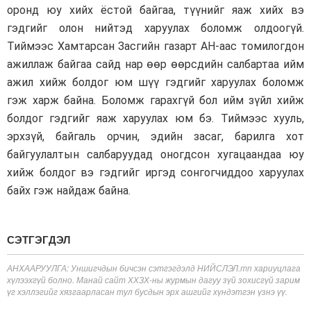
оронд юу хийх ёстой байгаа, түүнийг яаж хийх вэ
гэдгийг олон нийтэд харуулах боломж олдоогүй.
Тиймээс Хамтарсан Засгийн газарт АН-аас томилогдон
ажиллаж байгаа сайд нар өөр өөрсдийн салбартаа ийм
ажил хийж болдог юм шүү гэдгийг харуулах боломж
гэж харж байна. Боломж гарахгүй бол ийм зүйл хийж
болдог гэдгийг яаж харуулах юм бэ. Тиймээс хууль,
эрхзүй, байгаль орчин, эдийн засаг, барилга хот
байгуулалтын салбаруудад оногдсон хугацаандаа юу
хийж болдог вэ гэдгийг иргэд сонгогчиддоо харуулах
байх гэж найдаж байна.
СЭТГЭГДЭЛ
АНХААРУУЛГА: Уншигчдын бичсэн сэтгэгдэлд НИЙСЛЭЛ.mn хариуцлага
хүлээхгүй болно. Манай сайт ХХЗХ-ны журмын дагуу зүй зохисгүй зарим
үг хэллэгийг хязгаарласан тул бусдын эрх ашгийг хүндэтгэн үзнэ үү.