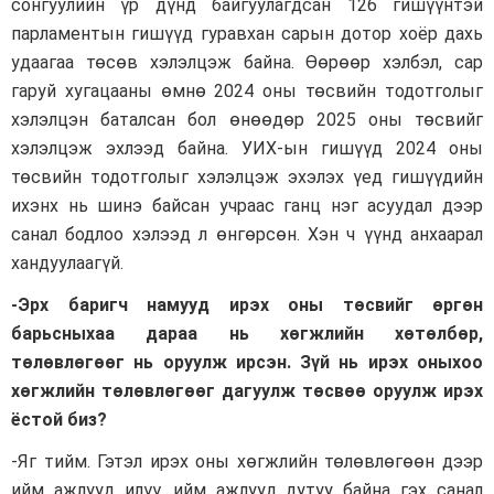
сонгуулийн үр дүнд байгуулагдсан 126 гишүүнтэй
парламентын гишүүд гуравхан сарын дотор хоёр дахь
удаагаа төсөв хэлэлцэж байна. Өөрөөр хэлбэл, сар
гаруй хугацааны өмнө 2024 оны төсвийн тодотголыг
хэлэлцэн баталсан бол өнөөдөр 2025 оны төсвийг
хэлэлцэж эхлээд байна. УИХ-ын гишүүд 2024 оны
төсвийн тодотголыг хэлэлцэж эхэлэх үед гишүүдийн
ихэнх нь шинэ байсан учраас ганц нэг асуудал дээр
санал бодлоо хэлээд л өнгөрсөн. Хэн ч үүнд анхаарал
хандуулаагүй.
-Эрх баригч намууд ирэх оны төсвийг өргөн
барьсныхаа дараа нь хөгжлийн хөтөлбөр,
төлөвлөгөөг нь оруулж ирсэн. Зүй нь ирэх оныхоо
хөгжлийн төлөвлөгөөг дагуулж төсвөө оруулж ирэх
ёстой биз?
-Яг тийм. Гэтэл ирэх оны хөгжлийн төлөвлөгөөн дээр
ийм ажлууд илүү, ийм ажлууд дутуу байна гэх санал