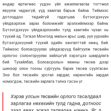
өндөр өртөгөөс үүдэн үйл ажиллагаагаа тогтмол
явуулж чадахгүй, үүд хаалгаа барьж байна. Тиймээс
дотооддоо төдийгүй гадагшаа бүтээгдэхүүн
үйлдвэрлэж зарах боломжийг эрэлхийлмээр байна.
Бүтээгдэхүүн үйлдвэрлэхийн тулд хамгийн чухал нь
түүхий эд. Тэгвэл Монголд малын арьс шир, уул уурхайн
бүтээгдэхүүний түүхий эдийн хангалттай нөөц бий.
Тиймээс боловсруулах үйлдвэрүүд байгуулж төсвийн
орлогоо солонгоруулах зайлшгүй хэрэгцээ шаардлага
бий. Тухайлбал, Боловсролын яамны төсөв дээр
шинээр олон тооны сургууль барих төсөв суулгасан.
Энэ бол төсвийн урсгал зардал, хөрөнгийн зардал
нэмэгдэж, төсвийн зарлага тэлнэ гэсэн үг.
Хэрэв улсын төсвийн орлого тасалдвал
зарлагаа нөхөхийн тулд гадна, дотноос
зээл авах эсвэл татвараа нэмнэ. Яг л