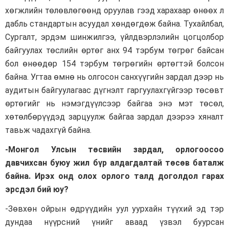
хөгжлийн төлөвлөгөөнд оруулав гээд харахаар өнөөх л
дабль стандартын асуудал хөндөгдөж байна. Тухайлбал,
Сургалт, эрдэм шинжилгээ, үйлдвэрлэлийн цогцолбор
байгуулах төслийн өртөг анх 94 тэрбум төгрөг байсан
бол өнөөдөр 154 тэрбум төгрөгийн өртөгтэй болсон
байна. Угтаа өмнө нь олгосон санхүүгийн зардал дээр нь
аудитын байгуулагаас дүгнэлт гаргуулахгүйгээр төсөвт
өртөгийг нь нэмэгдүүлсээр байгаа энэ мэт төсөл,
хөтөлбөрүүдэд зарцуулж байгаа зардал дээрээ хяналт
тавьж чадахгүй байна.
-Монгол Улсын төсвийн зардал, орлогоосоо
давчихсан буюу жил бүр алдагдалтай төсөв баталж
байна. Ирэх онд олох орлого талд доголдол гарах
эрсдэл бий юу?
-Зөвхөн ойрын өдрүүдийн уул уурхайн түүхий эд тэр
дундаа нүүрсний үнийг аваад үзвэл буурсан