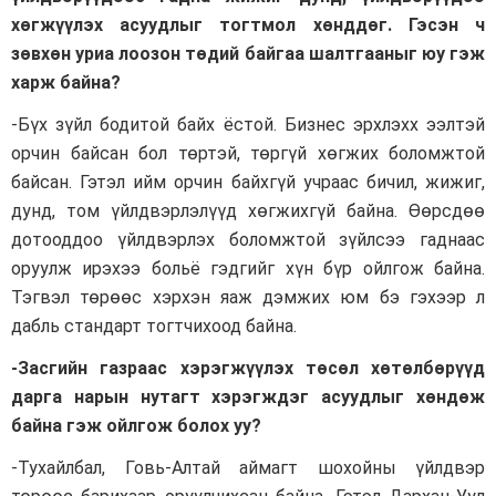
хөгжүүлэх асуудлыг тогтмол хөнддөг. Гэсэн ч
зөвхөн уриа лоозон төдий байгаа шалтгааныг юу гэж
харж байна?
-Бүх зүйл бодитой байх ёстой. Бизнес эрхлэхх ээлтэй
орчин байсан бол төртэй, төргүй хөгжих боломжтой
байсан. Гэтэл ийм орчин байхгүй учраас бичил, жижиг,
дунд, том үйлдвэрлэлүүд хөгжихгүй байна. Өөрсдөө
дотооддоо үйлдвэрлэх боломжтой зүйлсээ гаднаас
оруулж ирэхээ больё гэдгийг хүн бүр ойлгож байна.
Тэгвэл төрөөс хэрхэн яаж дэмжих юм бэ гэхээр л
дабль стандарт тогтчихоод байна.
-Засгийн газраас хэрэгжүүлэх төсөл хөтөлбөрүүд
дарга нарын нутагт хэрэгждэг асуудлыг хөндөж
байна гэж ойлгож болох уу?
-Тухайлбал, Говь-Алтай аймагт шохойны үйлдвэр