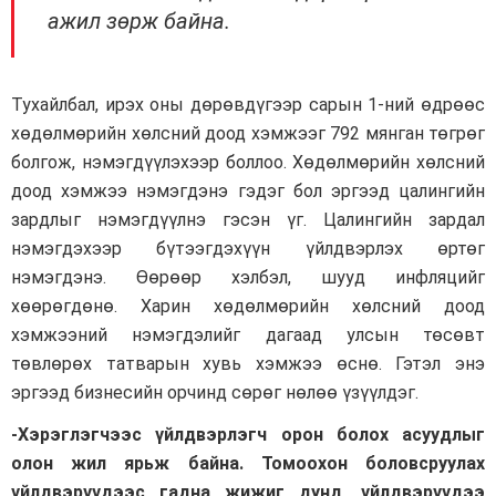
ажил зөрж байна.
Тухайлбал, ирэх оны дөрөвдүгээр сарын 1-ний өдрөөс
хөдөлмөрийн хөлсний доод хэмжээг 792 мянган төгрөг
болгож, нэмэгдүүлэхээр боллоо. Хөдөлмөрийн хөлсний
доод хэмжээ нэмэгдэнэ гэдэг бол эргээд цалингийн
зардлыг нэмэгдүүлнэ гэсэн үг. Цалингийн зардал
нэмэгдэхээр бүтээгдэхүүн үйлдвэрлэх өртөг
нэмэгдэнэ. Өөрөөр хэлбэл, шууд инфляцийг
хөөрөгдөнө. Харин хөдөлмөрийн хөлсний доод
хэмжээний нэмэгдэлийг дагаад улсын төсөвт
төвлөрөх татварын хувь хэмжээ өснө. Гэтэл энэ
эргээд бизнесийн орчинд сөрөг нөлөө үзүүлдэг.
-Хэрэглэгчээс үйлдвэрлэгч орон болох асуудлыг
олон жил ярьж байна. Томоохон боловсруулах
үйлдвэрүүдээс гадна жижиг дунд, үйлдвэрүүдээ