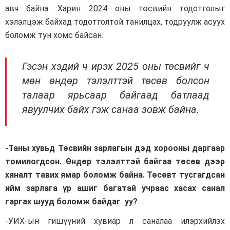
авч байна. Харин 2024 оны төсвийн тодотголыг
хэлэлцэж байхад тодотголтой танилцах, тодруулж асуух
боломж тун хомс байсан.
Гэсэн хэдий ч ирэх 2025 оны төсвийг ч
мөн өндөр тэлэлттэй төсөв болсон
талаар ярьсаар байгаад батлаад
явуулчих байх гэж санаа зовж байна.
-Таны хувьд Төсвийн зарлагын дэд хорооны даргаар
томилогдсон. Өндөр тэлэлттэй байгаа төсөв дээр
хяналт тавих ямар боломж байна. Төсөвт тусгагдсан
ийм зарлага үр ашиг багатай учраас хасах санал
гаргах шууд боломж байдаг уу?
-УИХ-ын гишүүний хувиар л саналаа илэрхийлэх