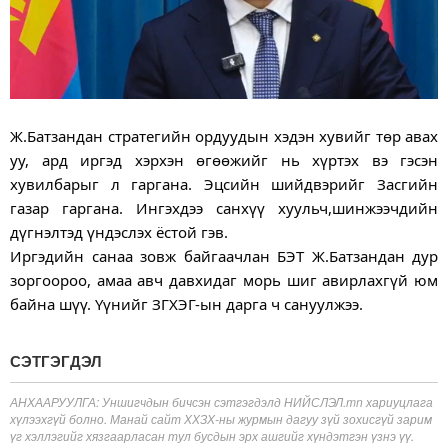
Ж.Батзандан стратегийн ордуудын хэдэн хувийг төр авах
уу, ард иргэд хэрхэн өгөөжийг нь хүртэх вэ гэсэн
хувилбарыг л гаргана. Эцсийн шийдвэрийг Засгийн
газар гаргана. Ингэхдээ санхүү хуульч,шинжээчдийн
дүгнэлтэд үндэслэх ёстой гэв.
Иргэдийн санаа зовж байгаачлан БЭТ Ж.Батзандан дур
зоргоороо, амаа авч давхидаг морь шиг авирлахгүй юм
байна шүү. Үүнийг ЗГХЭГ-ын дарга ч сануулжээ.
СЭТГЭГДЭЛ
АНХААРУУЛГА: Уншигчдын бичсэн сэтгэгдэлд НИЙСЛЭЛ.mn хариуцлага
хүлээхгүй болно. Манай сайт ХХЗХ-ны журмын дагуу зүй зохисгүй зарим
үг хэллэгийг хязгаарласан тул бусдын эрх ашгийг хүндэтгэн үзнэ үү.