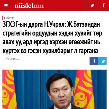
Нийгэм
ЗГХЭГ-ын дарга Н.Учрал: Ж.Батзандан
стратегийн ордуудын хэдэн хувийг төр
авах уу, ард иргэд хэрхэн өгөөжийг нь
хүртэх вэ гэсэн хувилбарыг л гаргана
НИЙСЛЭЛ.mn