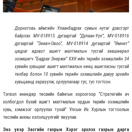
Дорноговь аймгийн Улаанбадрах сумын нутаг дэвсгэрт
байрлах MV-018915 дугаартай “Дулаан-Уул”, MV-018916
дугаартай “Зөөвч-Овоо”, MV-018914 дугаартай “Өмнөт”
цацраг идэвхт ашигт малтмалын тусгай зөвшөөрөл
эзэмшигч “Бадрах Энержи” ХХК-ийн төрийн эзэмшлийн 34
хувийн хувьцааг ашигт малтмалын нөөц ашигласны тусгай
төлбөр болон 10 хувийн төрийн эзэмшлийн давуу эрхийн
хувьцаанд хөрвүүлж, орлуулахаар тус, тус тогтсон.
Тэгвэл өнөөдөр төсвийн байнгын хороогоор “Стратегийн ач
холбогдол бүхий ашигт малтмалын ордын төрийн эзэмшлийн
хувь, хэмжээг орлуулах тухай” Улсын Их Хурлын тогтоолын
төслийн анхны хэлэлцүүлгийг явуулав.
Энэ үеэр Засгийн газрын Хэрэг эрхлэх газрын дарга