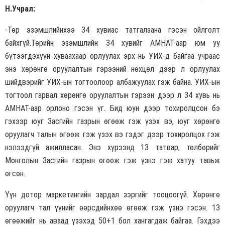
Н.Учрал:
-Төр эзэмшлийнхээ 34 хувиас татгалзана гэсэн ойлголт
байхгүй.Төрийн эзэмшлийн 34 хувийг АМНАТ-аар юм уу
бүтээгдэхүүн хуваахаар орлуулах эрх нь УИХ-д байгаа учраас
энэ хөрөнгө оруулалтын гэрээний нөхцөл дээр л орлуулах
шийдвэрийг УИХ-ын тогтоолоор албажуулах гэж байна. УИХ-ын
тогтоол гарвал хөрөнгө оруулалтын гэрээн дээр л 34 хувь нь
АМНАТ-аар орлоно гэсэн үг. Бид юун дээр тохиролцсон бэ
гэхээр юуг Засгийн газрын өгөөж гэж үзэх вэ, юуг хөрөнгө
оруулагч талын өгөөж гэж үзэх вэ гэдэг дээр тохиролцох гэж
нэлээдгүй ажилласан. Энэ хүрээнд 13 татвар, төлбөрийг
Монголын Засгийн газрын өгөөж гэж үзнэ гэж хатуу тавьж
өгсөн.
Үүн дотор маркетингийн зардал зэргийг тооцоогүй. Хөрөнгө
оруулагч тал үүнийг өөрсдийнхөө өгөөж гэж үзнэ гэсэн. 13
өгөөжийг нь аваад үзэхэд 50+1 бол хангагдаж байгаа. Гэхдээ