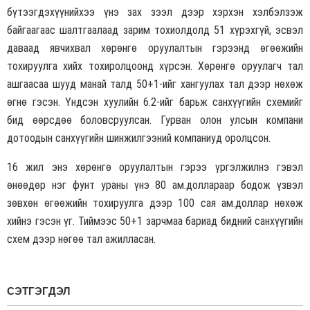
бүтээгдэхүүнийхээ үнэ зах зээл дээр хэрхэн хэлбэлзэж
байгаагаас шалтгаалаад зарим тохиолдолд 51 хүрэхгүй, эсвэл
даваад явчихвал хөрөнгө оруулалтын гэрээнд өгөөжийн
тохируулга хийх тохиролцоонд хүрсэн. Хөрөнгө оруулагч тал
ашгаасаа шууд манай талд 50+1-ийг хангуулах тал дээр нөхөж
өгнө гэсэн. Үндсэн хуулийн 6.2-ийг барьж санхүүгийн схемийг
бид өөрсдөө боловсруулсан. Гурван олон улсын компани
дотоодын санхүүгийн шинжилгээний компаниуд оролцсон.
16 жил энэ хөрөнгө оруулалтын гэрээ үргэлжилнэ гэвэл
өнөөдөр нэг фунт ураны үнэ 80 ам.доллараар бодож үзвэл
зөвхөн өгөөжийн тохируулга дээр 100 сая ам.доллар нөхөж
хийнэ гэсэн үг. Тиймээс 50+1 зарчмаа бариад бидний санхүүгийн
схем дээр нөгөө тал ажилласан.
СЭТГЭГДЭЛ