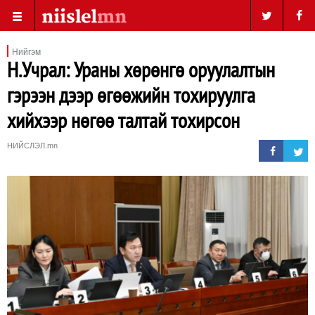
Нийгэм
Н.Учрал: Ураны хөрөнгө оруулалтын
гэрээн дээр өгөөжийн тохируулга
хийхээр нөгөө талтай тохирсон
НИЙСЛЭЛ.mn