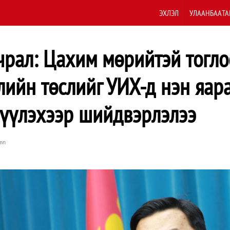
ЭХЛЭЛ
УЛААНБААТА
чрал: Цахим мөрийтэй тогл
лийн төслийг УИХ-д нэн яар
үүлэхээр шийдвэрлэлээ
mn