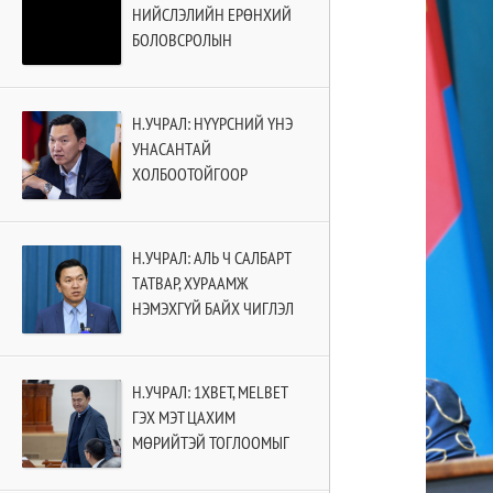
НИЙСЛЭЛИЙН ЕРӨНХИЙ
БОЛОВСРОЛЫН
СУРГУУЛИЙН II УЛИРЛЫН
ХИЧЭЭЛ ЭХЭЛНЭ
Н.УЧРАЛ: НҮҮРСНИЙ ҮНЭ
УНАСАНТАЙ
ХОЛБООТОЙГООР
БИРЖИЙН ТУХАЙ ХУУЛЬД
ӨӨРЧЛӨЛТ ОРУУЛНА
Н.УЧРАЛ: АЛЬ Ч САЛБАРТ
ТАТВАР, ХУРААМЖ
НЭМЭХГҮЙ БАЙХ ЧИГЛЭЛ
ӨГЧ БАЙНА
Н.УЧРАЛ: 1XBET, MELBET
ГЭХ МЭТ ЦАХИМ
МӨРИЙТЭЙ ТОГЛООМЫГ
ТОГЛОХ, ЗОХИОН