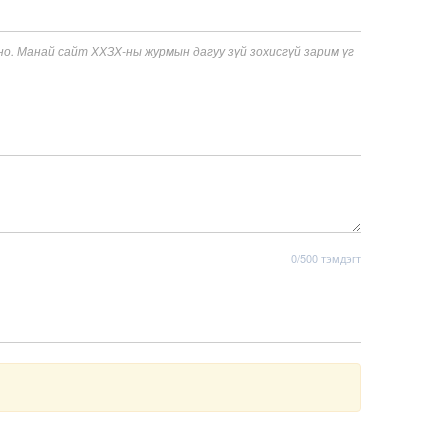
. Манай сайт ХХЗХ-ны журмын дагуу зүй зохисгүй зарим үг
0/500 тэмдэгт