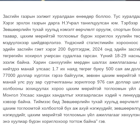
Засгийн газрын ээлжит хуралдаан өнөөдөр боллоо. Тус хуралда
Хэрэг эрхлэх газрын дарга Н.Учрал танилцуулсан юм. Тэрбээр
Зөвшөөрлийн тухай хуульд нэмэлт өөрчлөлт оруулж, спортын боо
таавар, цахим мөрийтэй тоглоомыг бүрэн хориглох хуулийн тө
мэдүүлэхээр шийдвэрлэлээ. Үндэсний статистикийн хорооноос
эдийн засгийн гэмт хэрэг 200 бүртгэгдэж, 2024 онд эдийн засг
төгрөгийн хохирол учирсан судалгаа гарсан. Үүний 18-29 насны
эзэлж байна. Харин санхүүгийн мөрдөн шалгах ажиллагааны я
нийтдээ манай улсаас 1.7 их наяд төгрөг буюу 500 сая ам.дол
77000 доллар хүртлэх гэрээ байгуулж, зөвхөн цахим мөрийтэй 
манай улс руу зар суртчилгааны зорилгоор 976 сая доллар ши
холбооны зохицуулах хороо цахим мөрийтэй тоглоомын үйл 
Монгол Улсаас хандах хандалтыг хязгаарласан хэдий ч линкүүди
хэвээр байна. Тиймээс бид Зөвшөөрлийн тухай хуульд өөрчлөлт
цахим тоглоомтой холбоотой бүх аж ахуй нэгжүүдийг, зөвшөөрөлг
нэгжүүдийг, цахим мөрийтэй тоглоомын үйл ажиллагааг хөхүүлэн
энэ хуулиар бүрэн хориглохоор тогтож байна" гэв.