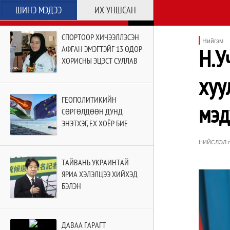
ШИНЭ МЭДЭЭ
ИХ УНШСАН
СПОРТООР ХИЧЭЭЛЛЭСЭН
Нийгэм
АФГАН ЭМЭГТЭЙГ 13 ӨДӨР
Н.У
ХОРИСНЫ ЭЦЭСТ СУЛЛАВ
хуу
ГЕОПОЛИТИКИЙН
мэд
СӨРГӨЛДӨӨН ДУНД
ЭНЭТХЭГ, ЕХ ХОЁР БИЕ
БИЕЭ ОЛОВ
НИЙСЛЭЛ.
ТАЙВАНЬ УКРАИНТАЙ
ЯРИА ХЭЛЭЛЦЭЭ ХИЙХЭД
БЭЛЭН
ДАВАА ГАРАГТ