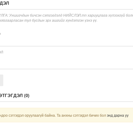
ГДЭЛ
ГА: Уншигчдын бичсэн сэтгэгдэлд НИЙСЛЭЛ.mn хариуцлага хүлээхгүй болно
 хязгаарласан тул бусдын эрх ашгийг хүндэтгэн үзнэ үү.
Р
ЭЛ
ЭТГЭГДЭЛ (
0
)
доо сэтгэгдэл оруулаагүй байна. Та анхны сэтгэгдэл бичих бол
энд дарна уу