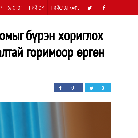
Р
УЛС ТӨР
НИЙГЭМ
НИЙСЛЭЛ КАФЕ
оомыг бүрэн хориглох
алтай горимоор өргөн
0
0