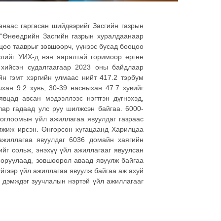
анаас гаргасан шийдвэрийг Засгийн газрын
 “Өнөөдрийн Засгийн газрын хуралдаанаар
цоо тааврыг зөвшөөрч, үүнээс бусад бооцоо
слийг УИХ-д нэн яаралтай горимоор өргөн
 хийсэн судалгаагаар 2023 оны байдлаар
ийн гэмт хэргийн улмаас нийт 417.2 тэрбум
хан 9.2 хувь, 30-39 насныхан 47.7 хувийг
вцад авсан мэдээллээс нэгтгэн дүгнэхэд,
лар гадаад улс руу шилжсэн байгаа. 6000-
тоглоомын үйл ажиллагаа явуулдаг газраас
лжиж ирсэн. Өнгөрсөн хугацаанд Харилцаа
ажиллагаа явуулдаг 6036 домайн хаягийн
йг сольж, энэхүү үйл ажиллагааг явуулсан
 оруулаад, зөвшөөрөл аваад явуулж байгаа
үйгээр үйл ажиллагаа явуулж байгаа аж ахуй
 дэмждэг зуучлалын нэртэй үйл ажиллагааг