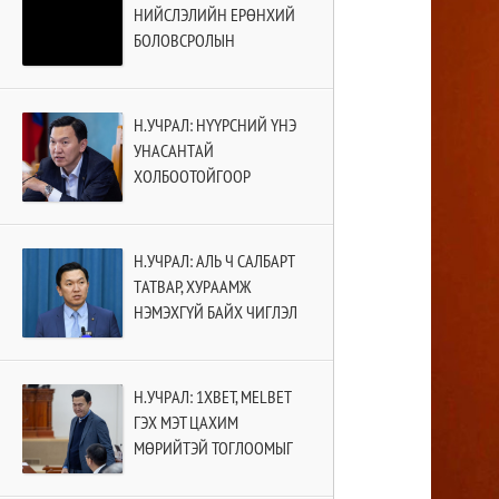
НИЙСЛЭЛИЙН ЕРӨНХИЙ
БОЛОВСРОЛЫН
СУРГУУЛИЙН II УЛИРЛЫН
ХИЧЭЭЛ ЭХЭЛНЭ
Н.УЧРАЛ: НҮҮРСНИЙ ҮНЭ
УНАСАНТАЙ
ХОЛБООТОЙГООР
БИРЖИЙН ТУХАЙ ХУУЛЬД
ӨӨРЧЛӨЛТ ОРУУЛНА
Н.УЧРАЛ: АЛЬ Ч САЛБАРТ
ТАТВАР, ХУРААМЖ
НЭМЭХГҮЙ БАЙХ ЧИГЛЭЛ
ӨГЧ БАЙНА
Н.УЧРАЛ: 1XBET, MELBET
ГЭХ МЭТ ЦАХИМ
МӨРИЙТЭЙ ТОГЛООМЫГ
ТОГЛОХ, ЗОХИОН