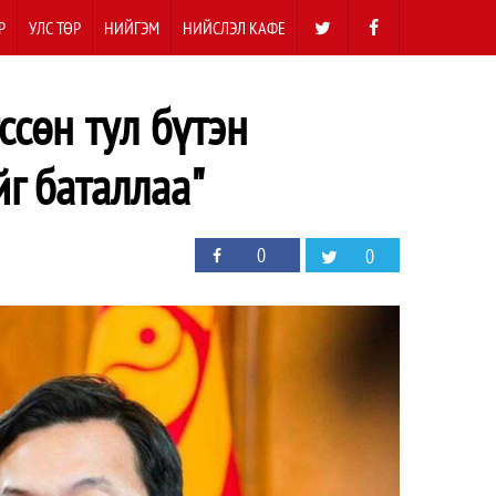
Р
УЛС ТӨР
НИЙГЭМ
НИЙСЛЭЛ КАФЕ
ссөн тул бүтэн
г баталлаа"
0
0