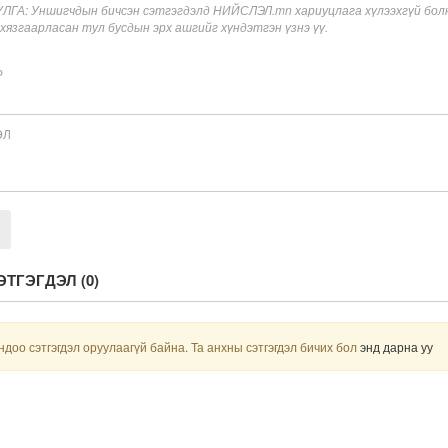
ГА: Уншигчдын бичсэн сэтгэгдэлд НИЙСЛЭЛ.mn хариуцлага хүлээхгүй болно
 хязгаарласан тул бусдын эрх ашгийг хүндэтгэн үзнэ үү.
Р
ЭЛ
ЭТГЭГДЭЛ (
0
)
доо сэтгэгдэл оруулаагүй байна. Та анхны сэтгэгдэл бичих бол
энд дарна уу