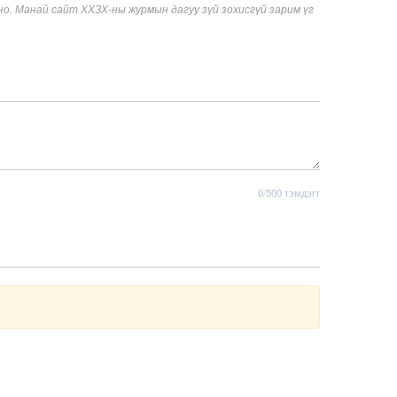
. Манай сайт ХХЗХ-ны журмын дагуу зүй зохисгүй зарим үг
0/500 тэмдэгт