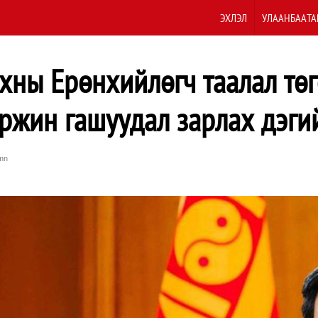
ЭХЛЭЛ
УЛААНБААТА
нхны Ерөнхийлөгч таалал төг
ржин гашуудал зарлах дэгий
mn