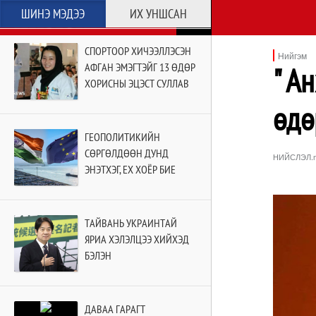
ШИНЭ МЭДЭЭ
ИХ УНШСАН
СПОРТООР ХИЧЭЭЛЛЭСЭН
Нийгэм
АФГАН ЭМЭГТЭЙГ 13 ӨДӨР
" А
ХОРИСНЫ ЭЦЭСТ СУЛЛАВ
өдө
ГЕОПОЛИТИКИЙН
СӨРГӨЛДӨӨН ДУНД
НИЙСЛЭЛ.
ЭНЭТХЭГ, ЕХ ХОЁР БИЕ
БИЕЭ ОЛОВ
ТАЙВАНЬ УКРАИНТАЙ
ЯРИА ХЭЛЭЛЦЭЭ ХИЙХЭД
БЭЛЭН
ДАВАА ГАРАГТ