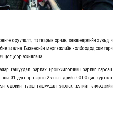
рөнгө оруулалт, татварын орчин, зөвшөөрлийн хувьд ч
 бие ахална. Бизнесийн мэргэжлийн холбоодод хамтарч
вч цогцоор ажиллана.
яар гашуудал зарлах Ерөнхийлөгчийн зарлиг гарсан.
5 оны 01 дүгээр сарын 25-ны өдрийн 00.00 цаг хүртэлх
тэн өдрийн турш гашуудал зарлах дэгийг өнөөдрийн