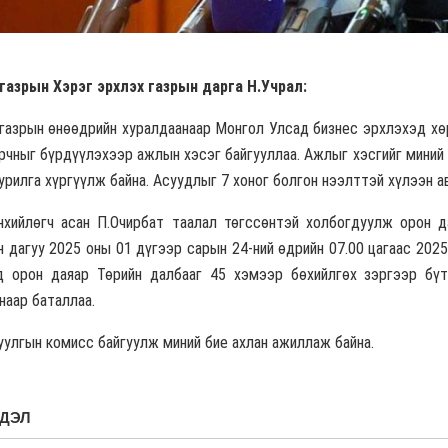
газрын Хэрэг эрхлэх газрын дарга Н.Учрал:
 газрын өнөөдрийн хуралдаанаар Монгол Улсад бизнес эрхлэхэд хө
рчныг бүрдүүлэхээр ажлын хэсэг байгууллаа. Ажлыг хэсгийг миний
урилга хүргүүлж байна. Асуудлыг 7 хоног болгон нээлттэй хүлээн а
хийлөгч асан П.Очирбат таалал төгссөнтэй холбогдуулж орон да
н дагуу 2025 оны 01 дүгээр сарын 24-ний өдрийн 07.00 цагаас 202
нд орон даяар Төрийн далбааг 45 хэмээр бөхийлгөх зэргээр бү
наар баталлаа.
улгын комисс байгуулж миний бие ахлан ажиллаж байна.
ГДЭЛ