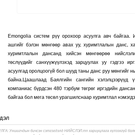
Emongolia систем рүү орохоор асуулга авч байгаа. 
ашгийг бэлэн мөнгөөр авах уу, хуримтлалын данс, х
хуримтлалын дансанд хийсэн мөнгөөрөө нийслэл
төслүүдийг санхүүжүүлэхэд зарцуулах уу гэдгээ и
асуулгад оролцоогүй бол шууд таны данс руу мөнгийг нь 
байна.Цаашлаад Баялгийн сангийн хэлэлцээрүүд ү
компаниас бүрдсэн 480 тэрбум төгрөг иргэдийн данса
байгаа бол мега төсөл урагшилснаар хуримтлал нэмэгдэ
ГДЭЛ
ГА: Уншигчдын бичсэн сэтгэгдэлд НИЙСЛЭЛ.mn хариуцлага хүлээхгүй болно