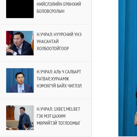
НИЙСЛЭЛИЙН ЕРӨНХИЙ
БОЛОВСРОЛЫН
СУРГУУЛИЙН II УЛИРЛЫН
ХИЧЭЭЛ ЭХЭЛНЭ
Н.УЧРАЛ: НҮҮРСНИЙ ҮНЭ
УНАСАНТАЙ
ХОЛБООТОЙГООР
БИРЖИЙН ТУХАЙ ХУУЛЬД
ӨӨРЧЛӨЛТ ОРУУЛНА
Н.УЧРАЛ: АЛЬ Ч САЛБАРТ
ТАТВАР, ХУРААМЖ
НЭМЭХГҮЙ БАЙХ ЧИГЛЭЛ
ӨГЧ БАЙНА
Н.УЧРАЛ: 1XBET, MELBET
ГЭХ МЭТ ЦАХИМ
МӨРИЙТЭЙ ТОГЛООМЫГ
ТОГЛОХ, ЗОХИОН