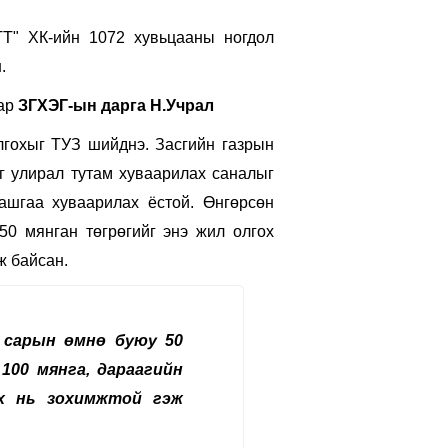
ТТ" ХК-ийн 1072 хувьцааны ногдол
.
аар
ЗГХЭГ-ын дарга Н.Учрал
лгохыг ТУЗ шийднэ. Засгийн газрын
йг улирал тутам хуваарилах саналыг
ашгаа хуваарилах ёстой. Өнгөрсөн
50 мянган төгрөгийг энэ жил олгох
ж байсан.
 сарын өмнө буюу 50
100 мянга, дараагийн
ох нь зохимжтой гэж