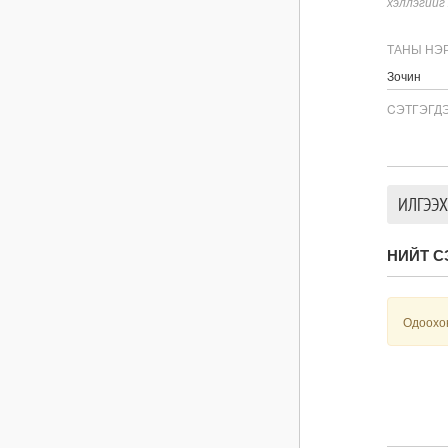
хэллэгийг
ТОНН ГАН БОЛОВСРУУЛАХ
ЦОГЦОЛБОРЫН АЖЛЫГ
ТАНЫ НЭ
ЭХЛҮҮЛНЭ
Н.УЧРАЛ: 1XBET-ЭЭР
CЭТГЭГД
ДАМЖИЖ ЖИЛ БҮР МАНАЙ
УЛСААС ГАДНЫН УЛСРУУ
1.7 ИХ НАЯД ТӨГРӨГ
УРСАЖ БАЙНА
ИЛГЭЭХ
Н.УЧРАЛ: ШИНЭ ХАРХОРУМ
НИЙТ С
ХОТЫН ТӨСЛҮҮДИЙГ
ЭРЭМБЭЛЖ, ЭРЧИМЖҮҮЛНЭ
Одоохон
Н.УЧРАЛ: “ОРАНО”-ГИЙН
ХӨРӨНГӨ ОРУУЛАЛТЫН
ГЭРЭЭНИЙ ҮЕЭР
БАЙГАЛИЙН
БАЯЛГИЙНХАА 51 ХУВИЙН