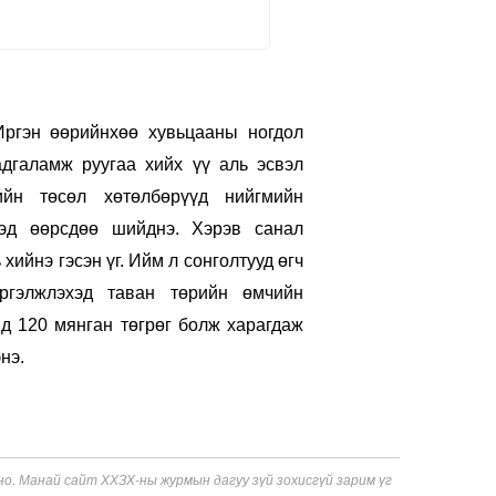
Иргэн өөрийнхөө хувьцааны ногдол
адгаламж руугаа хийх үү аль эсвэл
ийн төсөл хөтөлбөрүүд нийгмийн
ргэд өөрсдөө шийднэ. Хэрэв санал
хийнэ гэсэн үг. Ийм л сонголтууд өгч
ргэлжлэхэд таван төрийн өмчийн
нд 120 мянган төгрөг болж харагдаж
нэ.
. Манай сайт ХХЗХ-ны журмын дагуу зүй зохисгүй зарим үг