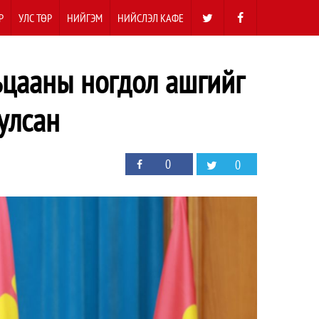
Р
УЛС ТӨР
НИЙГЭМ
НИЙСЛЭЛ КАФЕ
вьцааны ногдол ашгийг
улсан
0
0