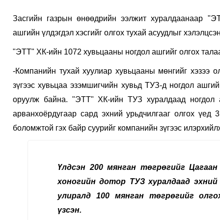
Засгийн газрын өнөөдрийн ээлжит хуралдаанаар "Э
ашгийн үлдэгдэл хэсгийг олгох тухай асуудлыг хэлэлцсэн
"ЭТТ" ХК-ийн 1072 хувьцааны ногдол ашгийг олгох тал
-Компанийн тухай хуулиар хувьцааны мөнгийг хэзээ о
зүгээс хувьцаа эзэмшигчийн хувьд ТУЗ-д ногдол ашги
оруулж байна. "ЭТТ" ХК-ийн ТУЗ хуралдаад ногдол 
арванхоёрдугаар сард эхний урьдчилгааг олгох үед 3
боломжтой гэх байр суурийг компанийн зүгээс илэрхийл
Үлдсэн 200 мянган төгрөгийг Цагаан
хоногийн дотор ТУЗ хуралдаад эхний 
улиралд 100 мянган төгрөгийг олг
үзсэн.