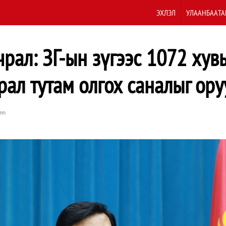
ЭХЛЭЛ
УЛААНБААТА
чрал: ЗГ-ын зүгээс 1072 ху
рал тутам олгох саналыг ору
mn