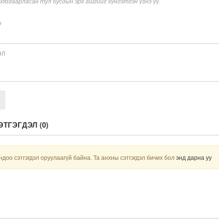
 хязгаарласан тул бусдын эрх ашгийг хүндэтгэн үзнэ үү.
Р
ЭЛ
ЭТГЭГДЭЛ (
0
)
доо сэтгэгдэл оруулаагүй байна. Та анхны сэтгэгдэл бичих бол
энд дарна уу